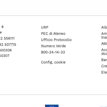
o 8
URP
Alb
e
PEC di Ateneo
Am
tra
32 556111
Ufficio Protocollo
Att
32 507715
Numero Verde
Acc
1600306
800-24-14-33
do
550307
Ban
Config. cookie
Cre
Ele