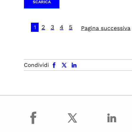
SCARICA
2
3
4
5
1
Pagina successiva
facebook
x.com
linkedin
Condividi
facebook