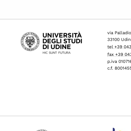
via Palladi
33100 Udin
tel +39 04
fax +39 04
p.iva 0107
c.f. 80014