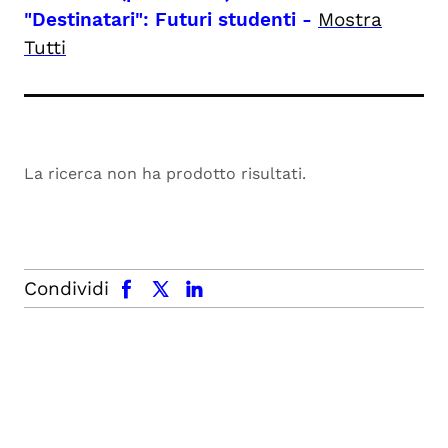
"Destinatari": Futuri studenti
-
Mostra
Tutti
La ricerca non ha prodotto risultati.
facebook
x.com
linkedin
Condividi