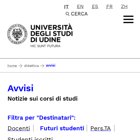
IT
EN
ES
FR
ZH
Passa al contenuto principale
CERCA
avvisi
home
didattica
Avvisi
Notizie sui corsi di studi
Filtra per "Destinatari":
|
|
|
Docenti
Futuri studenti
Pers.TA
Studenti iscritti