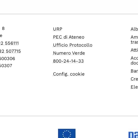
o 8
URP
Alb
e
PEC di Ateneo
Am
tra
32 556111
Ufficio Protocollo
Att
32 507715
Numero Verde
Acc
1600306
800-24-14-33
do
550307
Ban
Config. cookie
Cre
Ele