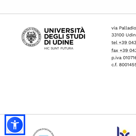
via Palladi
33100 Udin
tel +39 04
fax +39 04
p.iva 0107
c.f. 80014