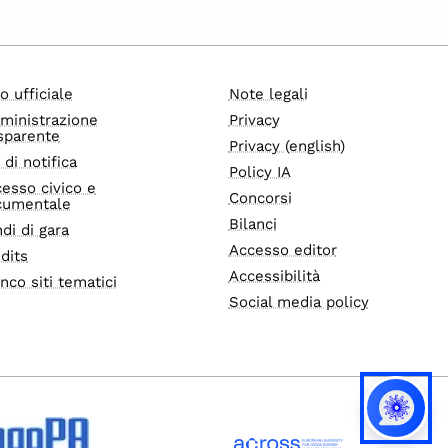
o ufficiale
Note legali
ministrazione
Privacy
sparente
Privacy (english)
i di notifica
Policy IA
esso civico e
Concorsi
cumentale
Bilanci
di di gara
Accesso editor
dits
Accessibilità
nco siti tematici
Social media policy