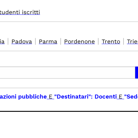
tudenti iscritti
|
|
|
|
|
ia
Padova
Parma
Pordenone
Trento
Trie
elazioni pubbliche
E
"Destinatari": Docenti
E
"Sed