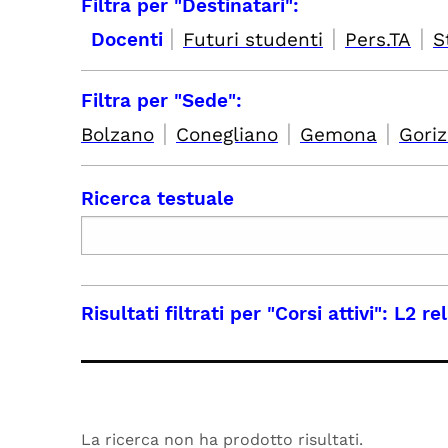
Filtra per "Destinatari":
|
|
|
Docenti
Futuri studenti
Pers.TA
S
Filtra per "Sede":
|
|
|
Bolzano
Conegliano
Gemona
Goriz
Ricerca testuale
Risultati filtrati per
"Corsi attivi": L2 r
La ricerca non ha prodotto risultati.