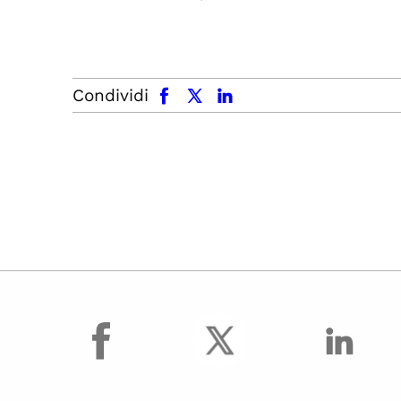
facebook
x.com
linkedin
Condividi
facebook