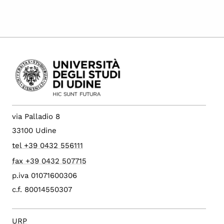
via Palladio 8
33100 Udine
tel +39 0432 556111
fax +39 0432 507715
p.iva 01071600306
c.f. 80014550307
URP