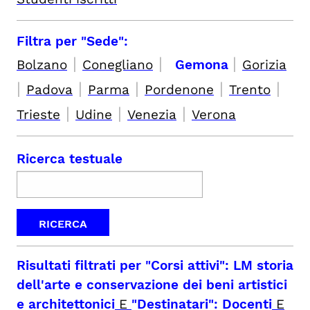
Filtra per "Sede":
|
|
|
Bolzano
Conegliano
Gemona
Gorizia
|
|
|
|
|
Padova
Parma
Pordenone
Trento
|
|
|
Trieste
Udine
Venezia
Verona
Ricerca testuale
Risultati filtrati per
"Corsi attivi": LM storia
dell'arte e conservazione dei beni artistici
e architettonici
E
"Destinatari": Docenti
E