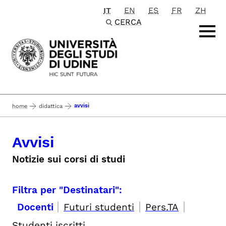
IT
EN
ES
FR
ZH
Passa al contenuto principale
CERCA
avvisi
home
didattica
Avvisi
Notizie sui corsi di studi
Filtra per "Destinatari":
|
|
|
Docenti
Futuri studenti
Pers.TA
Studenti iscritti