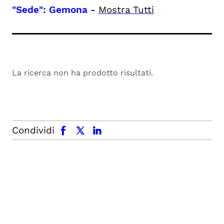
"Sede": Gemona
-
Mostra Tutti
La ricerca non ha prodotto risultati.
facebook
x.com
linkedin
Condividi