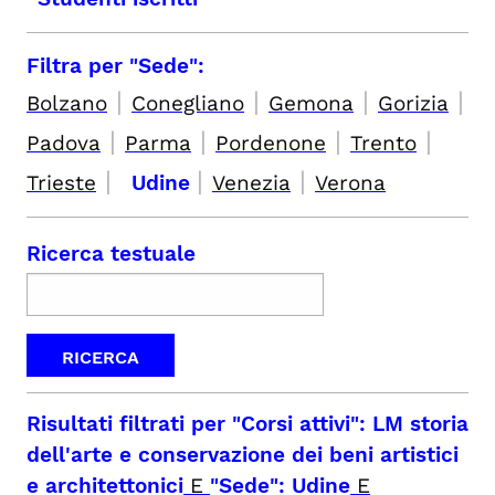
Filtra per "Sede":
|
|
|
|
Bolzano
Conegliano
Gemona
Gorizia
|
|
|
|
Padova
Parma
Pordenone
Trento
|
|
|
Trieste
Udine
Venezia
Verona
Ricerca testuale
Risultati filtrati per
"Corsi attivi": LM storia
dell'arte e conservazione dei beni artistici
e architettonici
E
"Sede": Udine
E