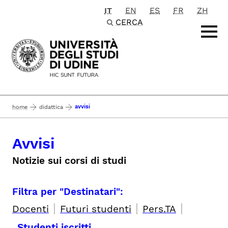
IT
EN
ES
FR
ZH
Passa al contenuto principale
CERCA
avvisi
home
didattica
Avvisi
Notizie sui corsi di studi
Filtra per "Destinatari":
|
|
|
Docenti
Futuri studenti
Pers.TA
Studenti iscritti