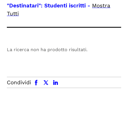
"Destinatari": Studenti iscritti
-
Mostra
Tutti
La ricerca non ha prodotto risultati.
facebook
x.com
linkedin
Condividi