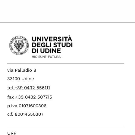
via Palladio 8
33100 Udine
tel +39 0432 556111
fax +39 0432 507715
p.iva 01071600306
c.f. 80014550307
URP