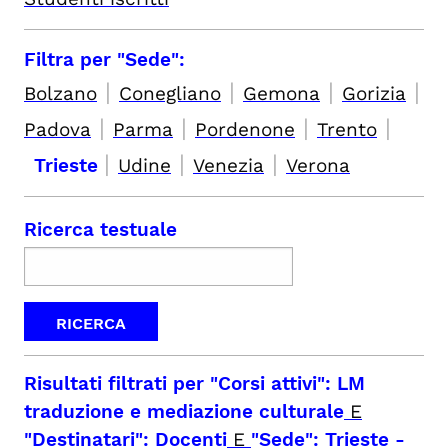
Filtra per "Sede":
|
|
|
|
Bolzano
Conegliano
Gemona
Gorizia
|
|
|
|
Padova
Parma
Pordenone
Trento
|
|
|
Trieste
Udine
Venezia
Verona
Ricerca testuale
Risultati filtrati per
"Corsi attivi": LM
traduzione e mediazione culturale
E
"Destinatari": Docenti
E
"Sede": Trieste
-