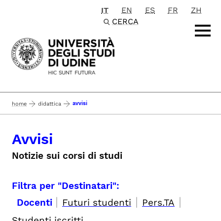
IT
EN
ES
FR
ZH
Passa al contenuto principale
CERCA
avvisi
home
didattica
Avvisi
Notizie sui corsi di studi
Filtra per "Destinatari":
|
|
|
Docenti
Futuri studenti
Pers.TA
Studenti iscritti