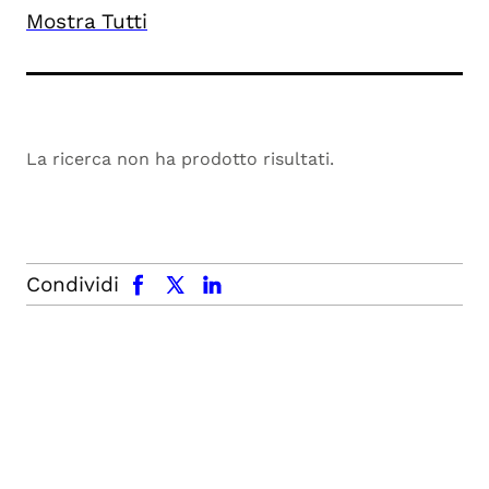
Mostra Tutti
La ricerca non ha prodotto risultati.
facebook
x.com
linkedin
Condividi