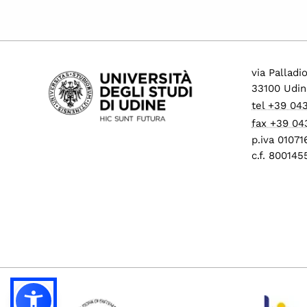
via Palladi
33100 Udin
tel +39 04
fax +39 04
p.iva 0107
c.f. 80014