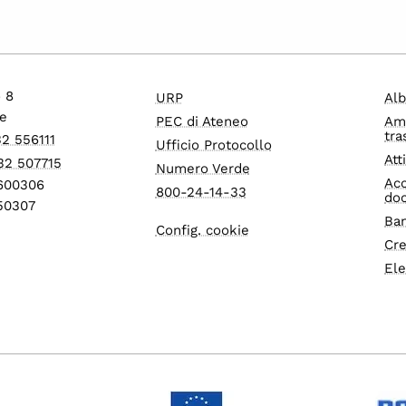
o 8
URP
Alb
e
PEC di Ateneo
Am
tra
32 556111
Ufficio Protocollo
Att
32 507715
Numero Verde
Acc
1600306
800-24-14-33
do
550307
Ban
Config. cookie
Cre
Ele