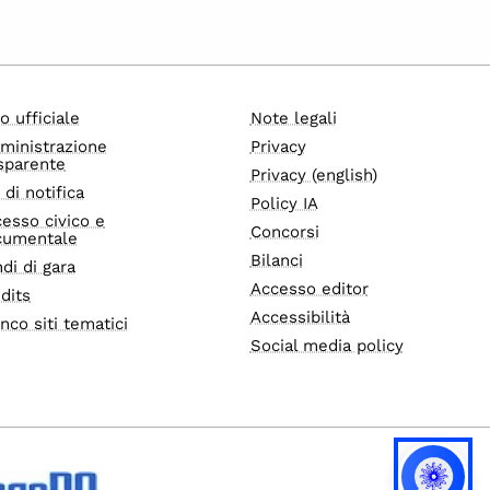
o ufficiale
Note legali
ministrazione
Privacy
sparente
Privacy (english)
i di notifica
Policy IA
esso civico e
Concorsi
cumentale
Bilanci
di di gara
Accesso editor
dits
Accessibilità
nco siti tematici
Social media policy