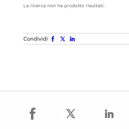
La ricerca non ha prodotto risultati.
facebook
x.com
linkedin
Condividi
facebook