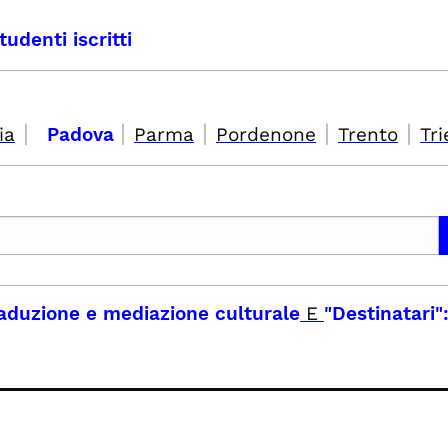
tudenti iscritti
|
|
|
|
|
ia
Padova
Parma
Pordenone
Trento
Tri
traduzione e mediazione culturale
E
"Destinatari":