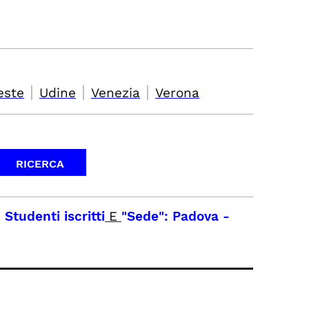
|
|
|
este
Udine
Venezia
Verona
 Studenti iscritti
E
"Sede": Padova
-