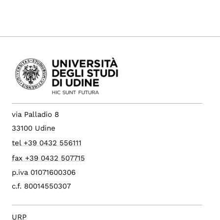
via Palladio 8
33100 Udine
tel +39 0432 556111
fax +39 0432 507715
p.iva 01071600306
c.f. 80014550307
URP