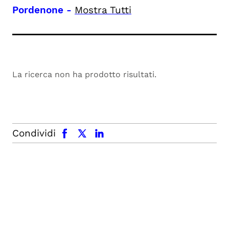
Pordenone
-
Mostra Tutti
La ricerca non ha prodotto risultati.
facebook
x.com
linkedin
Condividi