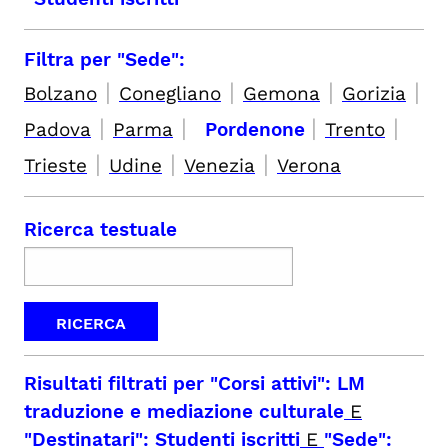
Filtra per "Sede":
|
|
|
|
Bolzano
Conegliano
Gemona
Gorizia
|
|
|
|
Padova
Parma
Pordenone
Trento
|
|
|
Trieste
Udine
Venezia
Verona
Ricerca testuale
Risultati filtrati per
"Corsi attivi": LM
traduzione e mediazione culturale
E
"Destinatari": Studenti iscritti
E
"Sede":