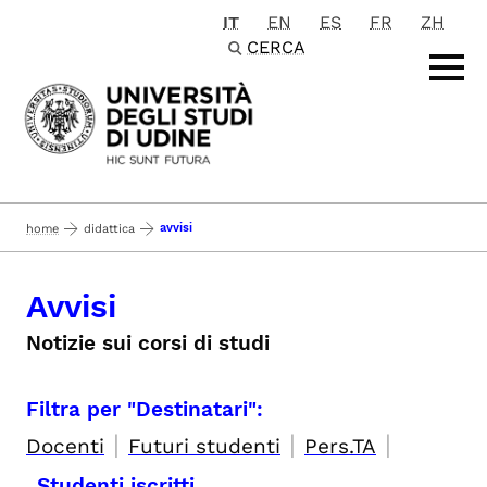
IT
EN
ES
FR
ZH
Passa al contenuto principale
CERCA
avvisi
home
didattica
Avvisi
Notizie sui corsi di studi
Filtra per "Destinatari":
|
|
|
Docenti
Futuri studenti
Pers.TA
Studenti iscritti