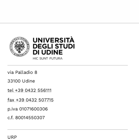
via Palladio 8
33100 Udine
tel +39 0432 556111
fax +39 0432 507715
p.iva 01071600306
c.f. 80014550307
URP