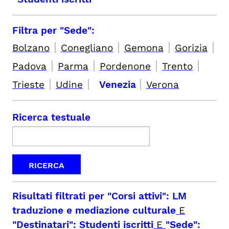
Filtra per "Sede":
|
|
|
|
Bolzano
Conegliano
Gemona
Gorizia
|
|
|
|
Padova
Parma
Pordenone
Trento
|
|
|
Trieste
Udine
Venezia
Verona
Ricerca testuale
Risultati filtrati per
"Corsi attivi": LM
traduzione e mediazione culturale
E
"Destinatari": Studenti iscritti
E
"Sede":