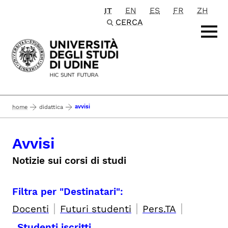
IT
EN
ES
FR
ZH
Passa al contenuto principale
CERCA
avvisi
home
didattica
Avvisi
Notizie sui corsi di studi
Filtra per "Destinatari":
|
|
|
Docenti
Futuri studenti
Pers.TA
Studenti iscritti