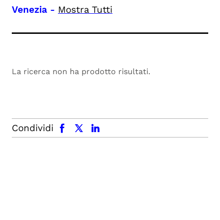
Venezia
-
Mostra Tutti
La ricerca non ha prodotto risultati.
facebook
x.com
linkedin
Condividi