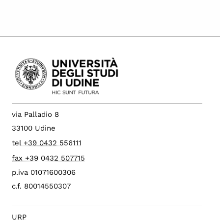
via Palladio 8
33100 Udine
tel +39 0432 556111
fax +39 0432 507715
p.iva 01071600306
c.f. 80014550307
URP