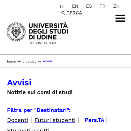
IT
EN
ES
FR
ZH
Passa al contenuto principale
CERCA
avvisi
home
didattica
Avvisi
Notizie sui corsi di studi
Filtra per "Destinatari":
|
|
|
Docenti
Futuri studenti
Pers.TA
Studenti iscritti