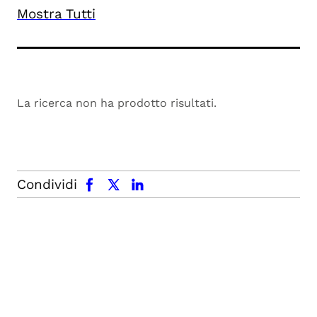
Mostra Tutti
La ricerca non ha prodotto risultati.
facebook
x.com
linkedin
Condividi