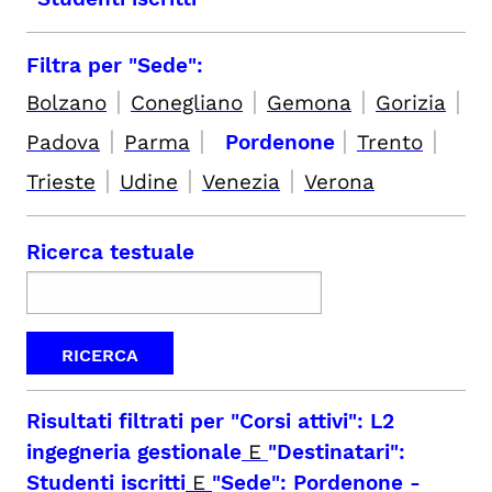
Filtra per "Sede":
|
|
|
|
Bolzano
Conegliano
Gemona
Gorizia
|
|
|
|
Padova
Parma
Pordenone
Trento
|
|
|
Trieste
Udine
Venezia
Verona
Ricerca testuale
Risultati filtrati per
"Corsi attivi": L2
ingegneria gestionale
E
"Destinatari":
Studenti iscritti
E
"Sede": Pordenone
-