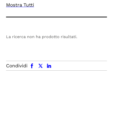
Mostra Tutti
La ricerca non ha prodotto risultati.
facebook
x.com
linkedin
Condividi