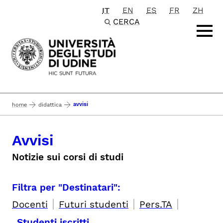
IT
EN
ES
FR
ZH
Passa al contenuto principale
CERCA
avvisi
home
didattica
Avvisi
Notizie sui corsi di studi
Filtra per "Destinatari":
|
|
|
Docenti
Futuri studenti
Pers.TA
Studenti iscritti