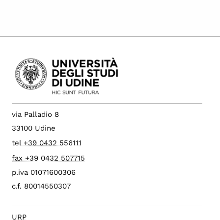
via Palladio 8
33100 Udine
tel +39 0432 556111
fax +39 0432 507715
p.iva 01071600306
c.f. 80014550307
URP