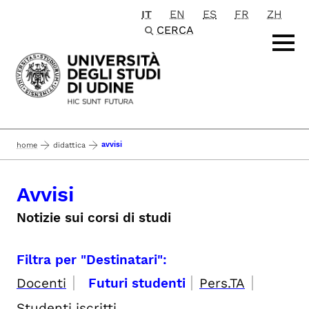
IT
EN
ES
FR
ZH
Passa al contenuto principale
CERCA
avvisi
home
didattica
Avvisi
Notizie sui corsi di studi
Filtra per "Destinatari":
|
|
|
Docenti
Futuri studenti
Pers.TA
Studenti iscritti