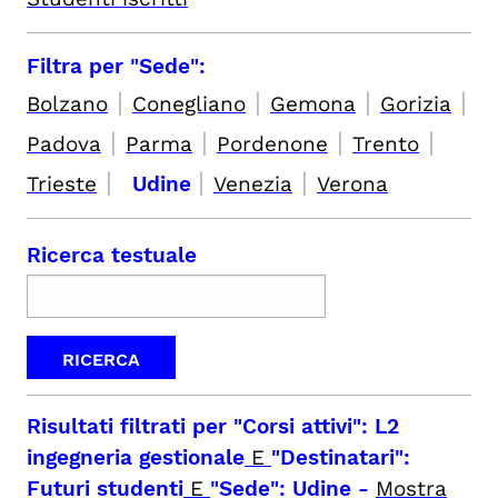
Filtra per "Sede":
|
|
|
|
Bolzano
Conegliano
Gemona
Gorizia
|
|
|
|
Padova
Parma
Pordenone
Trento
|
|
|
Trieste
Udine
Venezia
Verona
Ricerca testuale
Risultati filtrati per
"Corsi attivi": L2
ingegneria gestionale
E
"Destinatari":
Futuri studenti
E
"Sede": Udine
-
Mostra