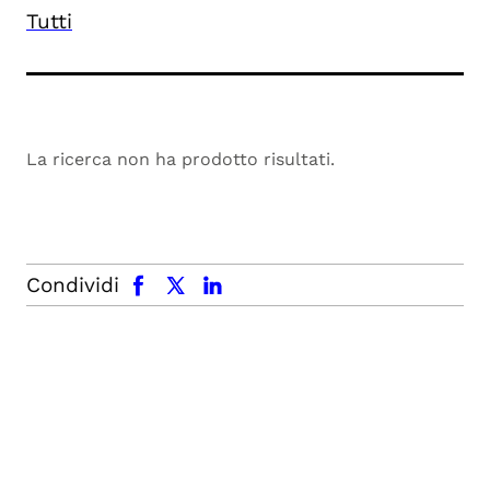
Tutti
La ricerca non ha prodotto risultati.
facebook
x.com
linkedin
Condividi