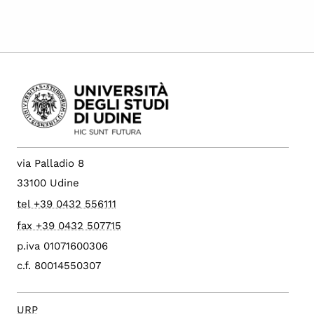
via Palladio 8
33100 Udine
tel +39 0432 556111
fax +39 0432 507715
p.iva 01071600306
c.f. 80014550307
URP