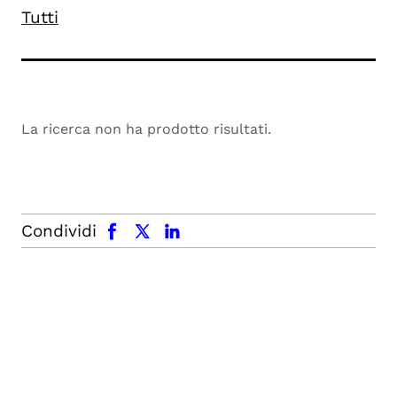
Tutti
La ricerca non ha prodotto risultati.
facebook
x.com
linkedin
Condividi