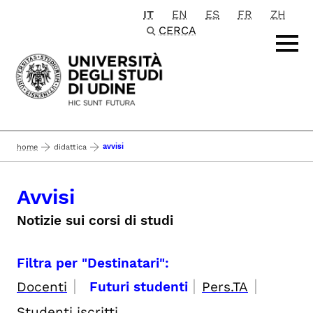
IT
EN
ES
FR
ZH
Passa al contenuto principale
CERCA
avvisi
home
didattica
Avvisi
Notizie sui corsi di studi
Filtra per "Destinatari":
|
|
|
Docenti
Futuri studenti
Pers.TA
Studenti iscritti