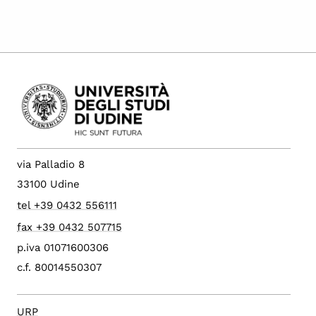
via Palladio 8
33100 Udine
tel +39 0432 556111
fax +39 0432 507715
p.iva 01071600306
c.f. 80014550307
URP