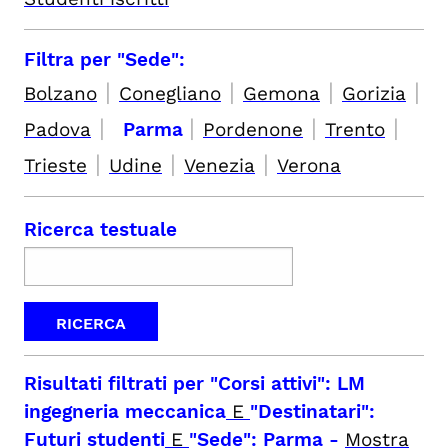
Filtra per "Sede":
|
|
|
|
Bolzano
Conegliano
Gemona
Gorizia
|
|
|
|
Padova
Parma
Pordenone
Trento
|
|
|
Trieste
Udine
Venezia
Verona
Ricerca testuale
Risultati filtrati per
"Corsi attivi": LM
ingegneria meccanica
E
"Destinatari":
Futuri studenti
E
"Sede": Parma
-
Mostra