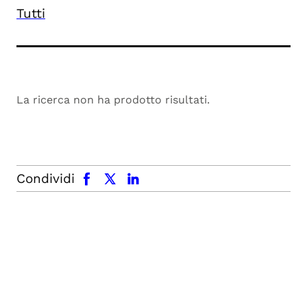
Tutti
La ricerca non ha prodotto risultati.
facebook
x.com
linkedin
Condividi