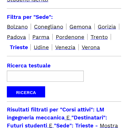
Filtra per "Sede":
|
|
|
|
Bolzano
Conegliano
Gemona
Gorizia
|
|
|
|
Padova
Parma
Pordenone
Trento
|
|
|
Trieste
Udine
Venezia
Verona
Ricerca testuale
Risultati filtrati per
"Corsi attivi": LM
ingegneria meccanica
E
"Destinatari":
Futuri studenti
E
"Sede": Trieste
-
Mostra