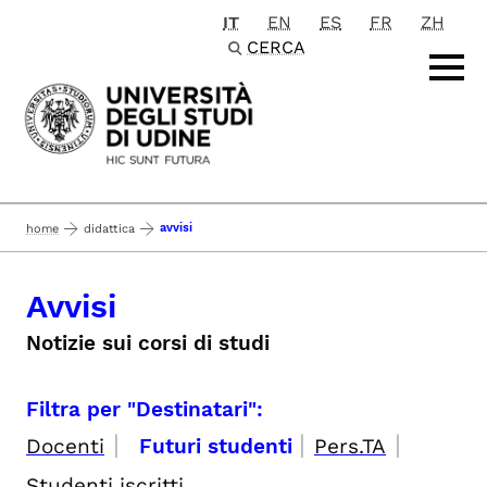
IT
EN
ES
FR
ZH
Passa al contenuto principale
CERCA
avvisi
home
didattica
Avvisi
Notizie sui corsi di studi
Filtra per "Destinatari":
|
|
|
Docenti
Futuri studenti
Pers.TA
Studenti iscritti