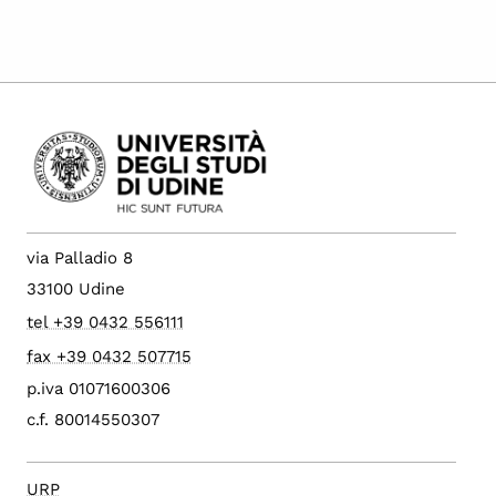
via Palladio 8
33100 Udine
tel +39 0432 556111
fax +39 0432 507715
p.iva 01071600306
c.f. 80014550307
URP