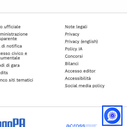
o ufficiale
Note legali
ministrazione
Privacy
sparente
Privacy (english)
i di notifica
Policy IA
esso civico e
Concorsi
cumentale
Bilanci
di di gara
Accesso editor
dits
Accessibilità
nco siti tematici
Social media policy