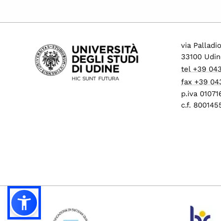
via Palladi
33100 Udin
tel +39 04
fax +39 04
p.iva 0107
c.f. 80014