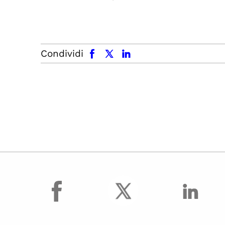
facebook
x.com
linkedin
Condividi
facebook