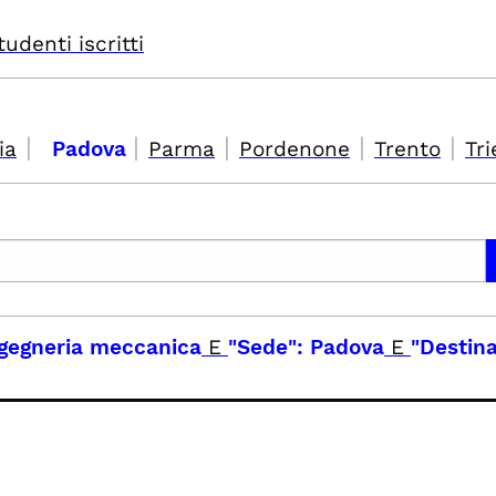
tudenti iscritti
|
|
|
|
|
ia
Padova
Parma
Pordenone
Trento
Tri
ingegneria meccanica
E
"Sede": Padova
E
"Destina