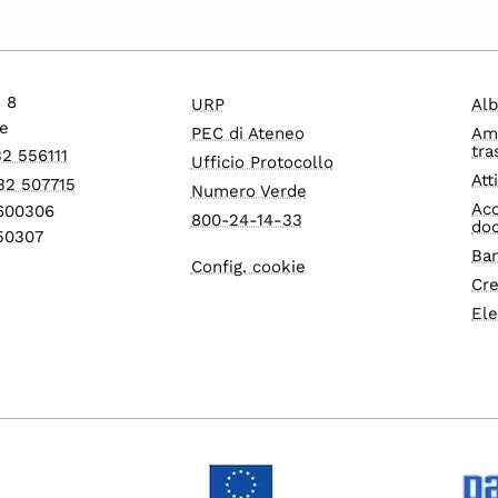
o 8
URP
Alb
e
PEC di Ateneo
Am
tra
32 556111
Ufficio Protocollo
Att
32 507715
Numero Verde
Acc
1600306
800-24-14-33
do
550307
Ban
Config. cookie
Cre
Ele