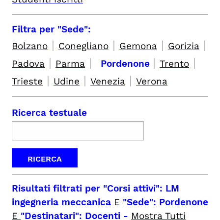
Filtra per "Sede":
|
|
|
|
Bolzano
Conegliano
Gemona
Gorizia
|
|
|
|
Padova
Parma
Pordenone
Trento
|
|
|
Trieste
Udine
Venezia
Verona
Ricerca testuale
Risultati filtrati per
"Corsi attivi": LM
ingegneria meccanica
E
"Sede": Pordenone
E
"Destinatari": Docenti
-
Mostra Tutti