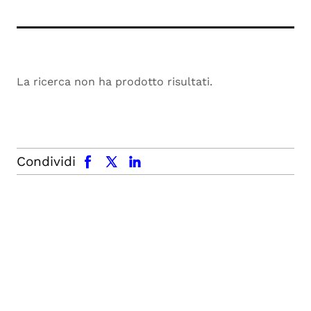
La ricerca non ha prodotto risultati.
facebook
x.com
linkedin
Condividi