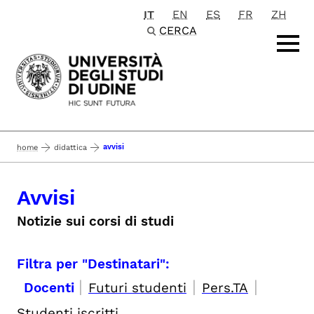
IT
EN
ES
FR
ZH
Passa al contenuto principale
CERCA
avvisi
home
didattica
Avvisi
Notizie sui corsi di studi
Filtra per "Destinatari":
|
|
|
Docenti
Futuri studenti
Pers.TA
Studenti iscritti