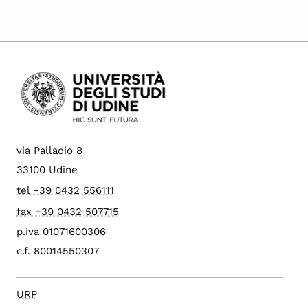
via Palladio 8
33100 Udine
tel +39 0432 556111
fax +39 0432 507715
p.iva 01071600306
c.f. 80014550307
URP