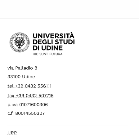
via Palladio 8
33100 Udine
tel +39 0432 556111
fax +39 0432 507715
p.iva 01071600306
c.f. 80014550307
URP