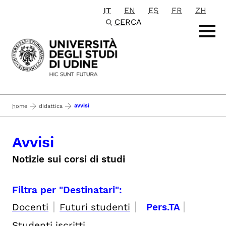
IT
EN
ES
FR
ZH
Passa al contenuto principale
CERCA
avvisi
home
didattica
Avvisi
Notizie sui corsi di studi
Filtra per "Destinatari":
|
|
|
Docenti
Futuri studenti
Pers.TA
Studenti iscritti