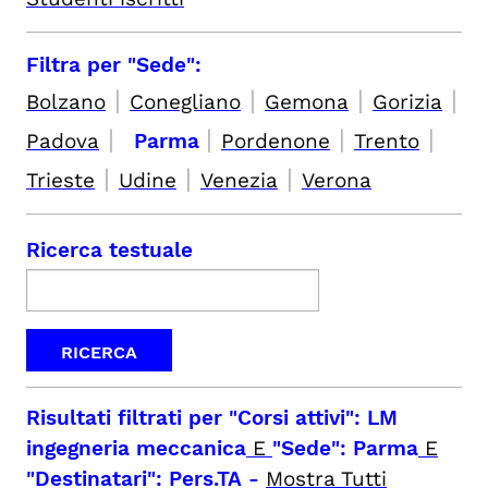
Filtra per "Sede":
|
|
|
|
Bolzano
Conegliano
Gemona
Gorizia
|
|
|
|
Padova
Parma
Pordenone
Trento
|
|
|
Trieste
Udine
Venezia
Verona
Ricerca testuale
Risultati filtrati per
"Corsi attivi": LM
ingegneria meccanica
E
"Sede": Parma
E
"Destinatari": Pers.TA
-
Mostra Tutti