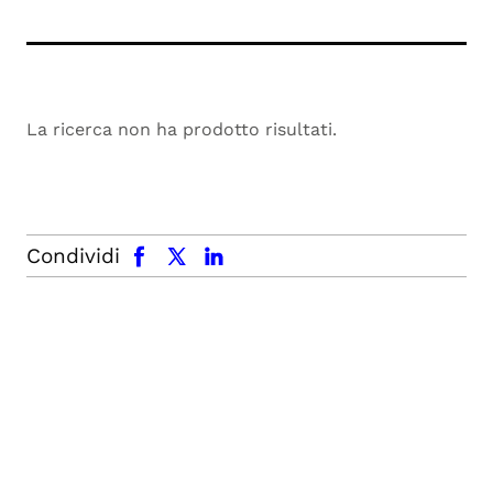
La ricerca non ha prodotto risultati.
facebook
x.com
linkedin
Condividi