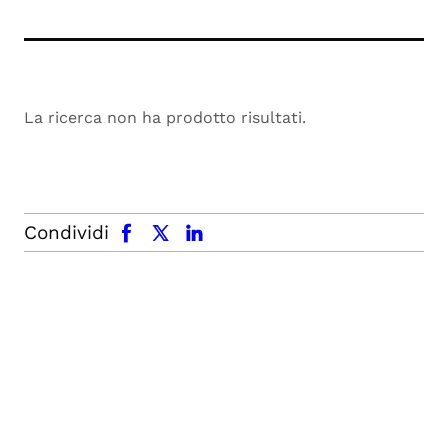
La ricerca non ha prodotto risultati.
facebook
x.com
linkedin
Condividi