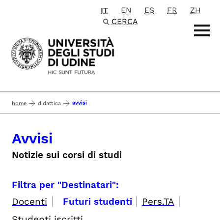
IT
EN
ES
FR
ZH
Passa al contenuto principale
CERCA
avvisi
home
didattica
Avvisi
Notizie sui corsi di studi
Filtra per "Destinatari":
|
|
|
Docenti
Futuri studenti
Pers.TA
Studenti iscritti