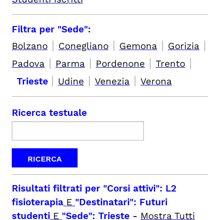
Filtra per "Sede":
|
|
|
|
Bolzano
Conegliano
Gemona
Gorizia
|
|
|
|
Padova
Parma
Pordenone
Trento
|
|
|
Trieste
Udine
Venezia
Verona
Ricerca testuale
Risultati filtrati per
"Corsi attivi": L2
fisioterapia
E
"Destinatari": Futuri
studenti
E
"Sede": Trieste
-
Mostra Tutti