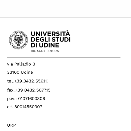
via Palladio 8
33100 Udine
tel +39 0432 556111
fax +39 0432 507715
p.iva 01071600306
c.f. 80014550307
URP