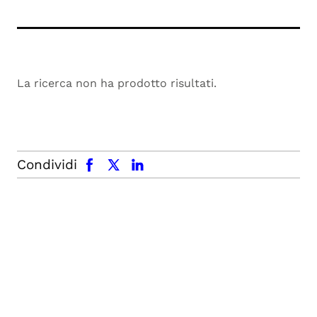
La ricerca non ha prodotto risultati.
facebook
x.com
linkedin
Condividi