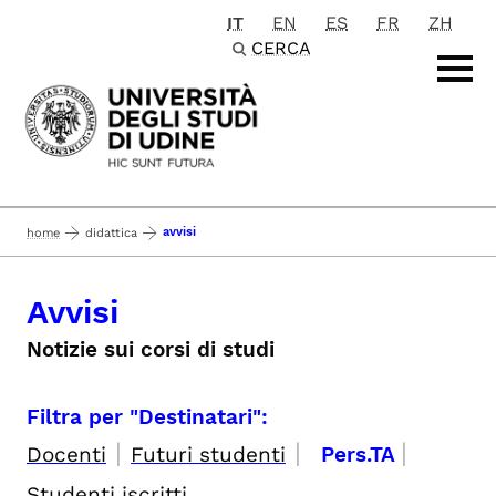
IT
EN
ES
FR
ZH
Passa al contenuto principale
CERCA
avvisi
home
didattica
Avvisi
Notizie sui corsi di studi
Filtra per "Destinatari":
|
|
|
Docenti
Futuri studenti
Pers.TA
Studenti iscritti