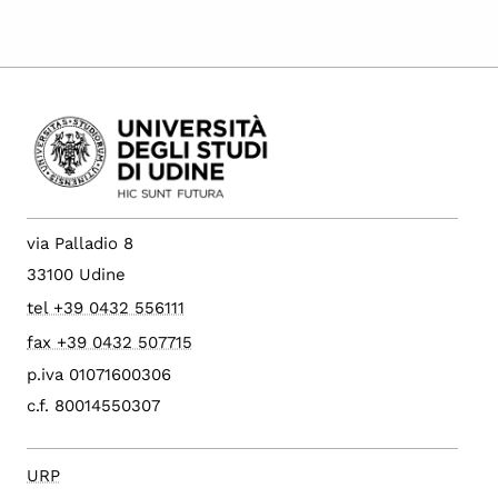
via Palladio 8
33100 Udine
tel +39 0432 556111
fax +39 0432 507715
p.iva 01071600306
c.f. 80014550307
URP