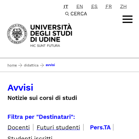
IT
EN
ES
FR
ZH
Passa al contenuto principale
CERCA
avvisi
home
didattica
Avvisi
Notizie sui corsi di studi
Filtra per "Destinatari":
|
|
|
Docenti
Futuri studenti
Pers.TA
Studenti iscritti