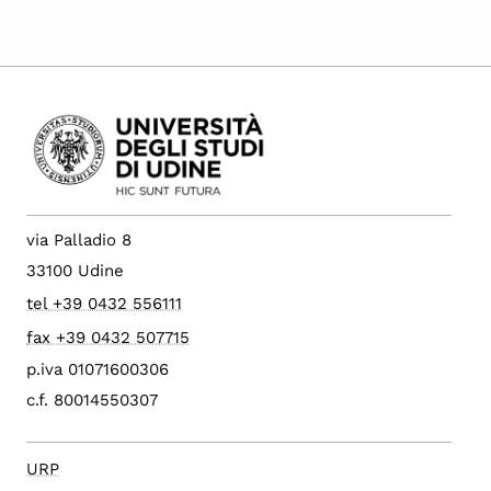
via Palladio 8
33100 Udine
tel +39 0432 556111
fax +39 0432 507715
p.iva 01071600306
c.f. 80014550307
URP