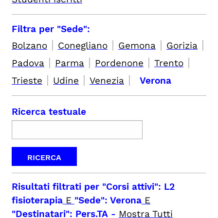
Filtra per "Sede":
|
|
|
|
Bolzano
Conegliano
Gemona
Gorizia
|
|
|
|
Padova
Parma
Pordenone
Trento
|
|
|
Trieste
Udine
Venezia
Verona
Ricerca testuale
Risultati filtrati per
"Corsi attivi": L2
fisioterapia
E
"Sede": Verona
E
"Destinatari": Pers.TA
-
Mostra Tutti