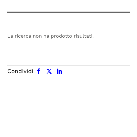
La ricerca non ha prodotto risultati.
facebook
x.com
linkedin
Condividi