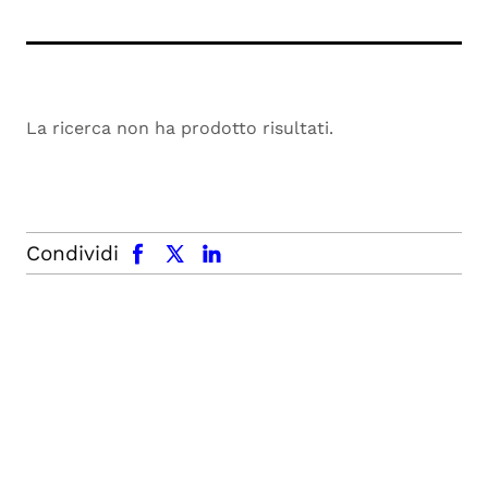
La ricerca non ha prodotto risultati.
facebook
x.com
linkedin
Condividi