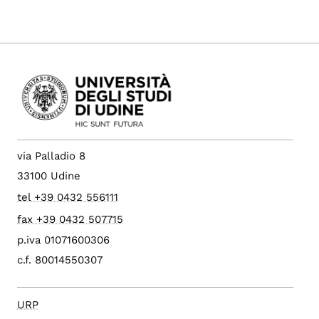
via Palladio 8
33100 Udine
tel +39 0432 556111
fax +39 0432 507715
p.iva 01071600306
c.f. 80014550307
URP