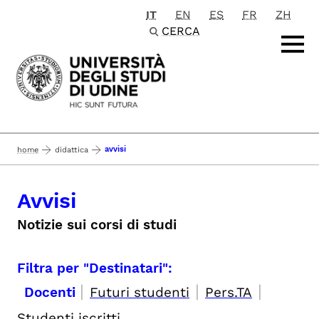
IT
EN
ES
FR
ZH
Passa al contenuto principale
CERCA
avvisi
home
didattica
Avvisi
Notizie sui corsi di studi
Filtra per "Destinatari":
|
|
|
Docenti
Futuri studenti
Pers.TA
Studenti iscritti