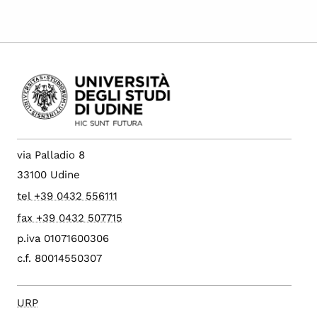
via Palladio 8
33100 Udine
tel +39 0432 556111
fax +39 0432 507715
p.iva 01071600306
c.f. 80014550307
URP