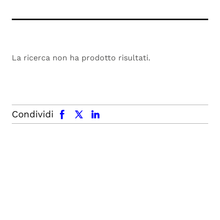
La ricerca non ha prodotto risultati.
facebook
x.com
linkedin
Condividi