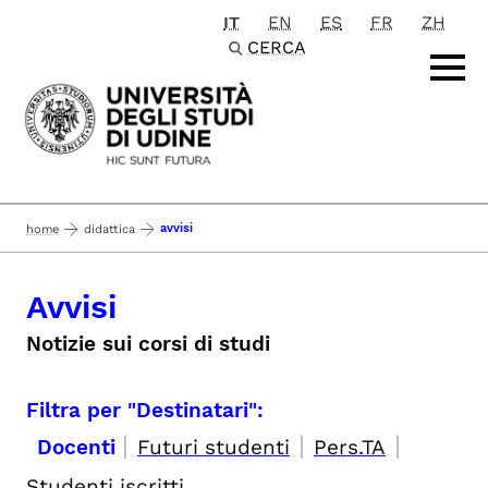
IT
EN
ES
FR
ZH
Passa al contenuto principale
CERCA
avvisi
home
didattica
Avvisi
Notizie sui corsi di studi
Filtra per "Destinatari":
|
|
|
Docenti
Futuri studenti
Pers.TA
Studenti iscritti