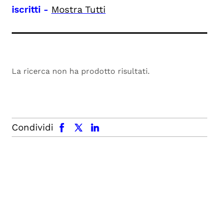
iscritti
-
Mostra Tutti
La ricerca non ha prodotto risultati.
facebook
x.com
linkedin
Condividi