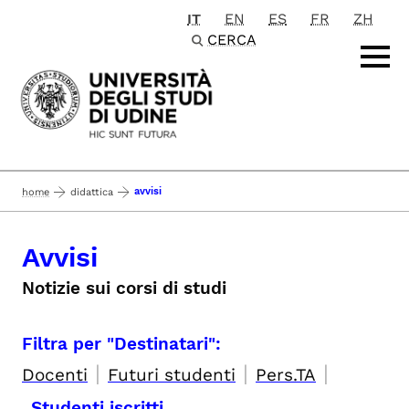
IT
EN
ES
FR
ZH
Passa al contenuto principale
CERCA
avvisi
home
didattica
Avvisi
Notizie sui corsi di studi
Filtra per "Destinatari":
|
|
|
Docenti
Futuri studenti
Pers.TA
Studenti iscritti