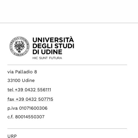
via Palladio 8
33100 Udine
tel +39 0432 556111
fax +39 0432 507715
p.iva 01071600306
c.f. 80014550307
URP