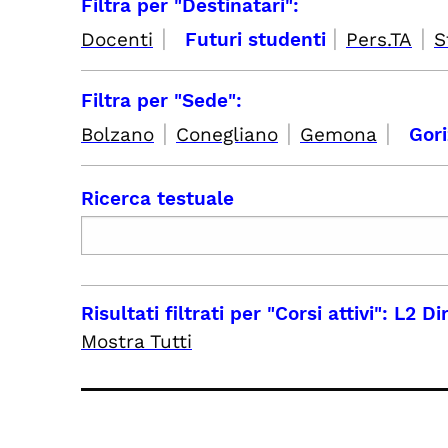
Filtra per "Destinatari":
|
|
|
Docenti
Futuri studenti
Pers.TA
S
Filtra per "Sede":
|
|
|
Bolzano
Conegliano
Gemona
Gor
Ricerca testuale
Risultati filtrati per
"Corsi attivi": L2 Di
Mostra Tutti