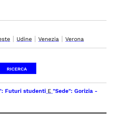
|
|
|
este
Udine
Venezia
Verona
": Futuri studenti
E
"Sede": Gorizia
-