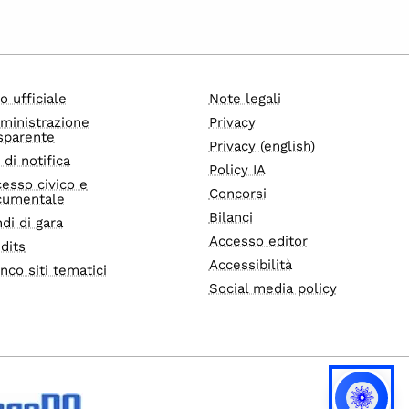
o ufficiale
Note legali
ministrazione
Privacy
sparente
Privacy (english)
i di notifica
Policy IA
esso civico e
Concorsi
cumentale
Bilanci
di di gara
Accesso editor
dits
Accessibilità
nco siti tematici
Social media policy