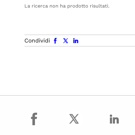
La ricerca non ha prodotto risultati.
facebook
x.com
linkedin
Condividi
facebook