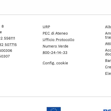
o 8
URP
Alb
e
PEC di Ateneo
Am
tra
32 556111
Ufficio Protocollo
Att
32 507715
Numero Verde
Acc
1600306
800-24-14-33
do
550307
Ban
Config. cookie
Cre
Ele