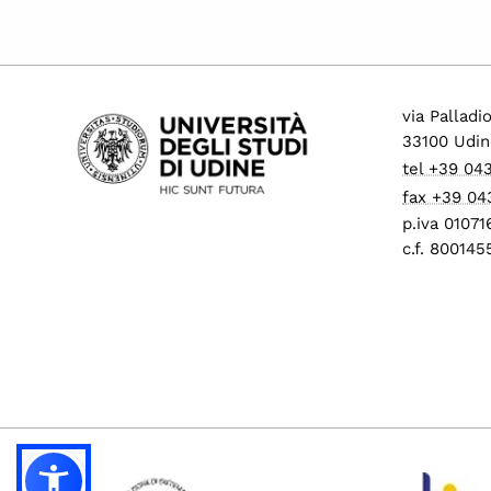
via Palladi
33100 Udin
tel +39 04
fax +39 04
p.iva 0107
c.f. 80014