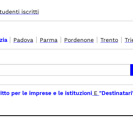
tudenti iscritti
|
|
|
|
|
izia
Padova
Parma
Pordenone
Trento
Tri
ritto per le imprese e le istituzioni
E
"Destinatari