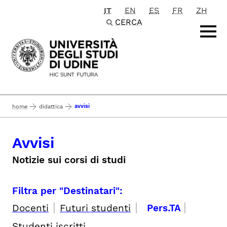
IT
EN
ES
FR
ZH
Passa al contenuto principale
CERCA
avvisi
home
didattica
Avvisi
Notizie sui corsi di studi
Filtra per "Destinatari":
|
|
|
Docenti
Futuri studenti
Pers.TA
Studenti iscritti