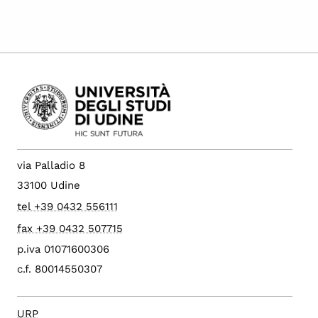
via Palladio 8
33100 Udine
tel +39 0432 556111
fax +39 0432 507715
p.iva 01071600306
c.f. 80014550307
URP