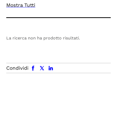
Mostra Tutti
La ricerca non ha prodotto risultati.
facebook
x.com
linkedin
Condividi