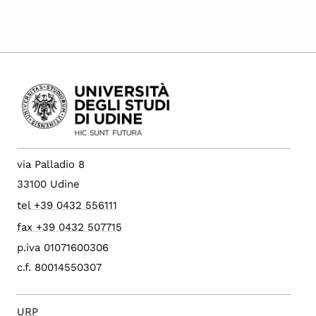
via Palladio 8
33100 Udine
tel +39 0432 556111
fax +39 0432 507715
p.iva 01071600306
c.f. 80014550307
URP