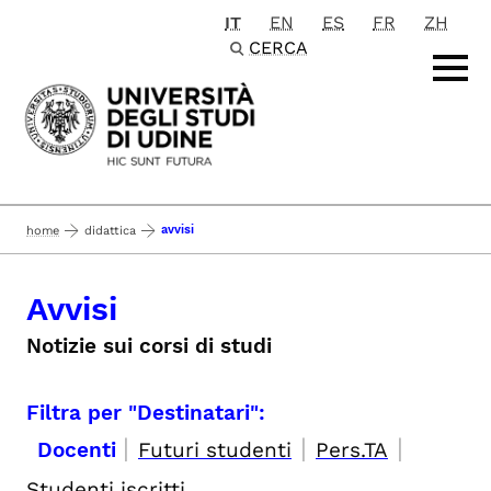
IT
EN
ES
FR
ZH
Passa al contenuto principale
CERCA
avvisi
home
didattica
Avvisi
Notizie sui corsi di studi
Filtra per "Destinatari":
|
|
|
Docenti
Futuri studenti
Pers.TA
Studenti iscritti