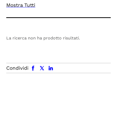
Mostra Tutti
La ricerca non ha prodotto risultati.
facebook
x.com
linkedin
Condividi