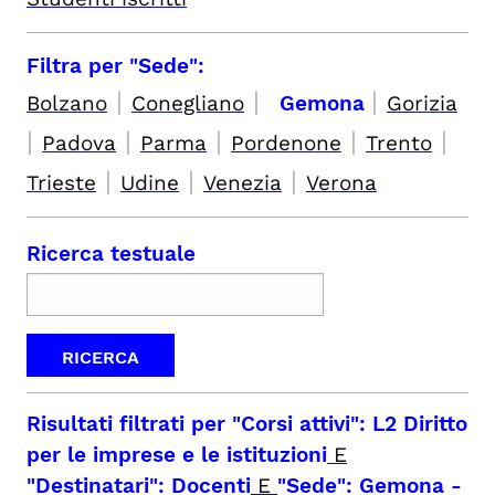
Filtra per "Sede":
|
|
|
Bolzano
Conegliano
Gemona
Gorizia
|
|
|
|
|
Padova
Parma
Pordenone
Trento
|
|
|
Trieste
Udine
Venezia
Verona
Ricerca testuale
Risultati filtrati per
"Corsi attivi": L2 Diritto
per le imprese e le istituzioni
E
"Destinatari": Docenti
E
"Sede": Gemona
-