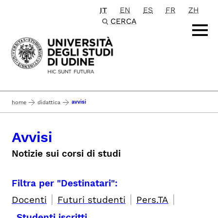
IT
EN
ES
FR
ZH
Passa al contenuto principale
CERCA
avvisi
home
didattica
Avvisi
Notizie sui corsi di studi
Filtra per "Destinatari":
|
|
|
Docenti
Futuri studenti
Pers.TA
Studenti iscritti