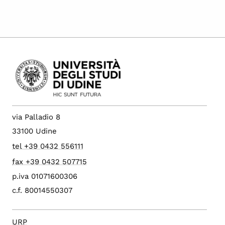
via Palladio 8
33100 Udine
tel +39 0432 556111
fax +39 0432 507715
p.iva 01071600306
c.f. 80014550307
URP