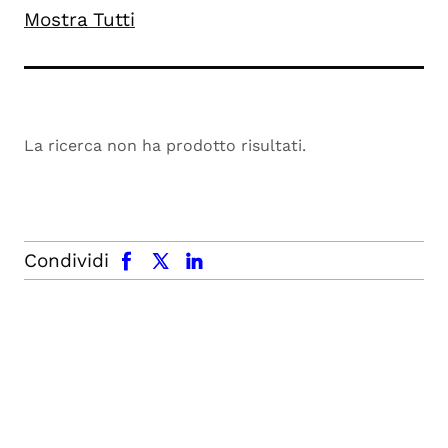
Mostra Tutti
La ricerca non ha prodotto risultati.
facebook
x.com
linkedin
Condividi