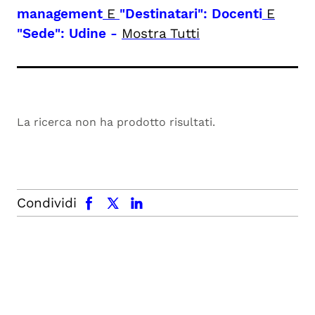
management
E
"Destinatari": Docenti
E
"Sede": Udine
-
Mostra Tutti
La ricerca non ha prodotto risultati.
facebook
x.com
linkedin
Condividi