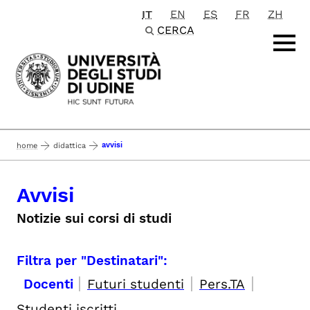
IT
EN
ES
FR
ZH
Passa al contenuto principale
CERCA
avvisi
home
didattica
Avvisi
Notizie sui corsi di studi
Filtra per "Destinatari":
|
|
|
Docenti
Futuri studenti
Pers.TA
Studenti iscritti