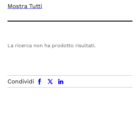
Mostra Tutti
La ricerca non ha prodotto risultati.
facebook
x.com
linkedin
Condividi