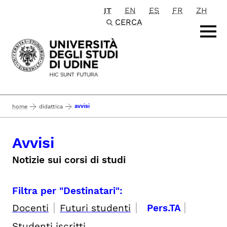
IT
EN
ES
FR
ZH
Passa al contenuto principale
CERCA
avvisi
home
didattica
Avvisi
Notizie sui corsi di studi
Filtra per "Destinatari":
|
|
|
Docenti
Futuri studenti
Pers.TA
Studenti iscritti