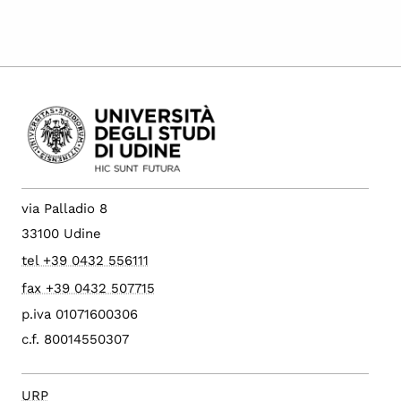
via Palladio 8
33100 Udine
tel +39 0432 556111
fax +39 0432 507715
p.iva 01071600306
c.f. 80014550307
URP