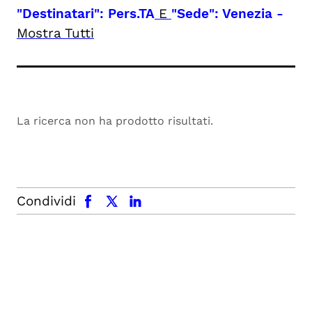
"Destinatari": Pers.TA
E
"Sede": Venezia
-
Mostra Tutti
La ricerca non ha prodotto risultati.
facebook
x.com
linkedin
Condividi