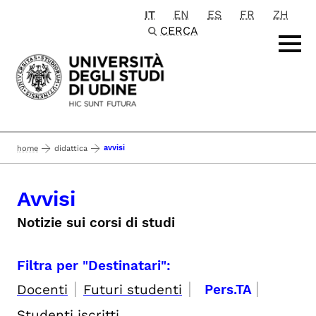
IT
EN
ES
FR
ZH
Passa al contenuto principale
CERCA
avvisi
home
didattica
Avvisi
Notizie sui corsi di studi
Filtra per "Destinatari":
|
|
|
Docenti
Futuri studenti
Pers.TA
Studenti iscritti