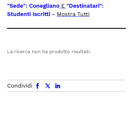
"Sede": Conegliano
E
"Destinatari":
Studenti iscritti
-
Mostra Tutti
La ricerca non ha prodotto risultati.
facebook
x.com
linkedin
Condividi