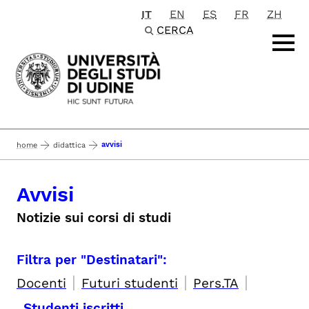
IT
EN
ES
FR
ZH
Passa al contenuto principale
CERCA
avvisi
home
didattica
Avvisi
Notizie sui corsi di studi
Filtra per "Destinatari":
|
|
|
Docenti
Futuri studenti
Pers.TA
Studenti iscritti