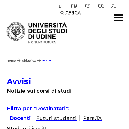
IT
EN
ES
FR
ZH
Passa al contenuto principale
CERCA
avvisi
home
didattica
Avvisi
Notizie sui corsi di studi
Filtra per "Destinatari":
|
|
|
Docenti
Futuri studenti
Pers.TA
Studenti iscritti