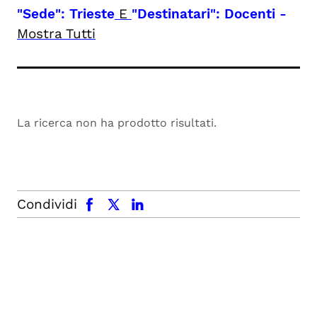
"Sede": Trieste
E
"Destinatari": Docenti
-
Mostra Tutti
La ricerca non ha prodotto risultati.
facebook
x.com
linkedin
Condividi