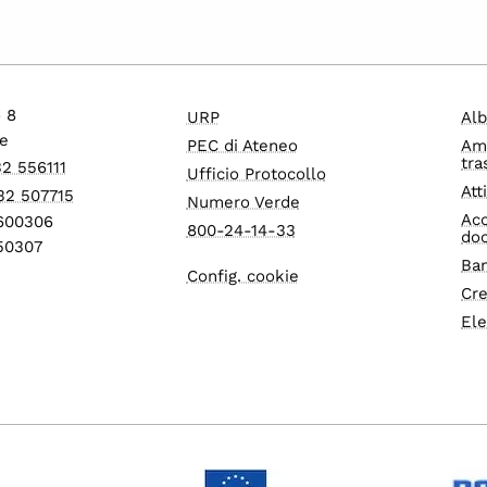
o 8
URP
Alb
e
PEC di Ateneo
Am
tra
32 556111
Ufficio Protocollo
Att
32 507715
Numero Verde
Acc
1600306
800-24-14-33
do
550307
Ban
Config. cookie
Cre
Ele