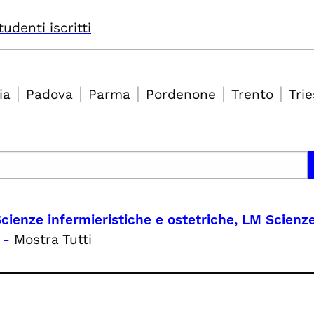
tudenti iscritti
|
|
|
|
|
ia
Padova
Parma
Pordenone
Trento
Trie
 Scienze infermieristiche e ostetriche, LM Scienz
-
Mostra Tutti