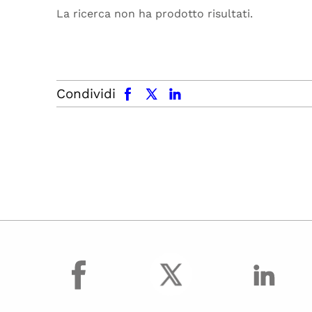
La ricerca non ha prodotto risultati.
facebook
x.com
linkedin
Condividi
facebook