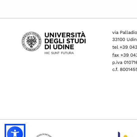
via Palladi
33100 Udin
tel +39 04
fax +39 04
p.iva 0107
c.f. 80014