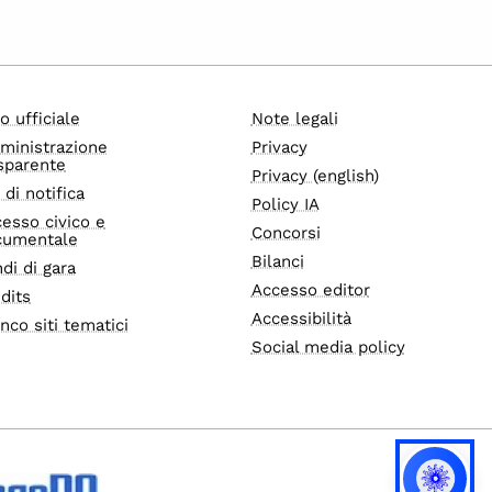
o ufficiale
Note legali
ministrazione
Privacy
sparente
Privacy (english)
i di notifica
Policy IA
esso civico e
Concorsi
cumentale
Bilanci
di di gara
Accesso editor
dits
Accessibilità
nco siti tematici
Social media policy