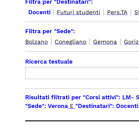
Filtra per "Destinatari":
|
|
|
Docenti
Futuri studenti
Pers.TA
S
Filtra per "Sede":
|
|
|
Bolzano
Conegliano
Gemona
Goriz
Ricerca testuale
Risultati filtrati per
"Corsi attivi": LM-
"Sede": Verona
E
"Destinatari": Docenti