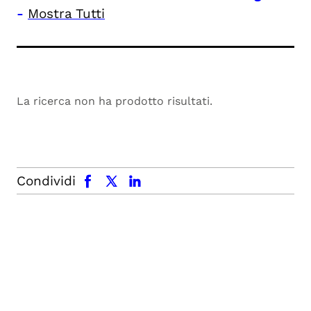
-
Mostra Tutti
La ricerca non ha prodotto risultati.
facebook
x.com
linkedin
Condividi