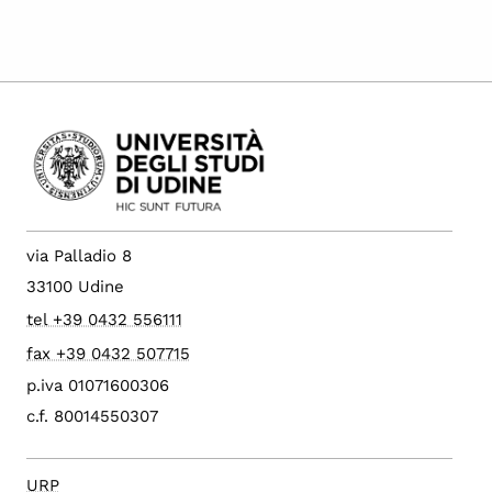
via Palladio 8
33100 Udine
tel +39 0432 556111
fax +39 0432 507715
p.iva 01071600306
c.f. 80014550307
URP