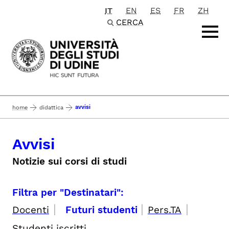
IT
EN
ES
FR
ZH
Passa al contenuto principale
CERCA
avvisi
home
didattica
Avvisi
Notizie sui corsi di studi
Filtra per "Destinatari":
|
|
|
Docenti
Futuri studenti
Pers.TA
Studenti iscritti