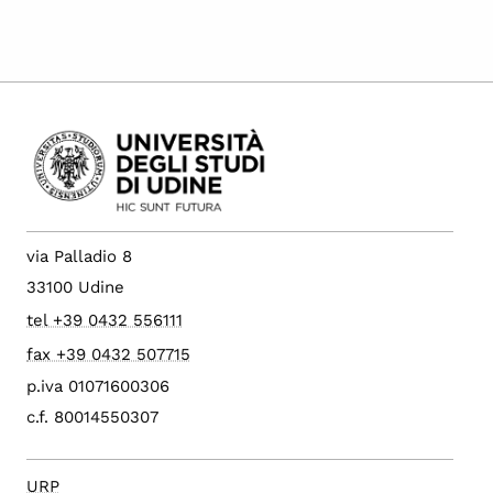
via Palladio 8
33100 Udine
tel +39 0432 556111
fax +39 0432 507715
p.iva 01071600306
c.f. 80014550307
URP