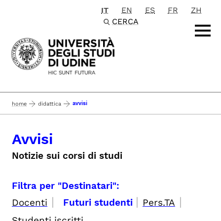
IT
EN
ES
FR
ZH
Passa al contenuto principale
CERCA
avvisi
home
didattica
Avvisi
Notizie sui corsi di studi
Filtra per "Destinatari":
|
|
|
Docenti
Futuri studenti
Pers.TA
Studenti iscritti