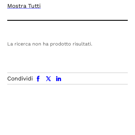
Mostra Tutti
La ricerca non ha prodotto risultati.
facebook
x.com
linkedin
Condividi