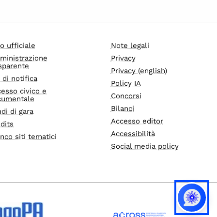
o ufficiale
Note legali
ministrazione
Privacy
sparente
Privacy (english)
i di notifica
Policy IA
esso civico e
Concorsi
cumentale
Bilanci
di di gara
Accesso editor
dits
Accessibilità
nco siti tematici
Social media policy