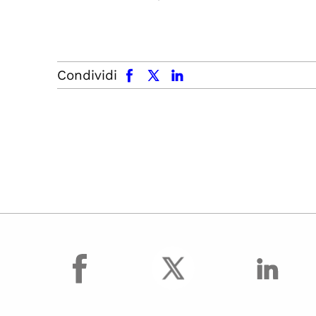
facebook
x.com
linkedin
Condividi
facebook