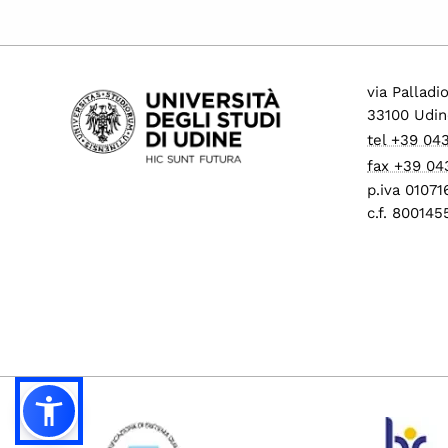
via Palladi
33100 Udin
tel +39 04
fax +39 04
p.iva 0107
c.f. 80014