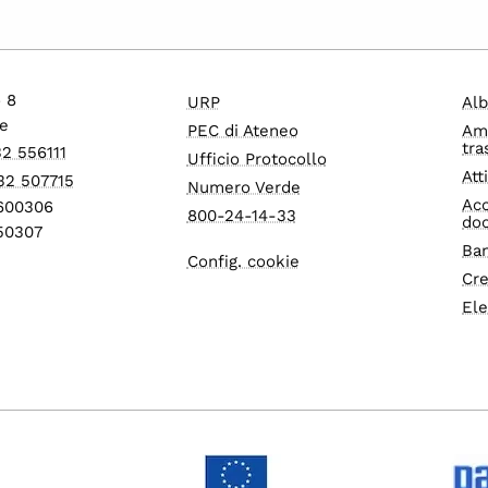
o 8
URP
Alb
e
PEC di Ateneo
Am
tra
32 556111
Ufficio Protocollo
Att
32 507715
Numero Verde
Acc
1600306
800-24-14-33
do
550307
Ban
Config. cookie
Cre
Ele