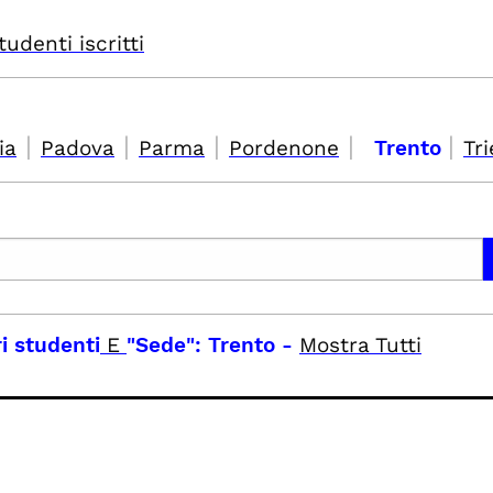
tudenti iscritti
|
|
|
|
|
ia
Padova
Parma
Pordenone
Trento
Tri
ri studenti
E
"Sede": Trento
-
Mostra Tutti