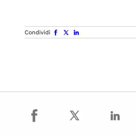
facebook
x.com
linkedin
Condividi
facebook