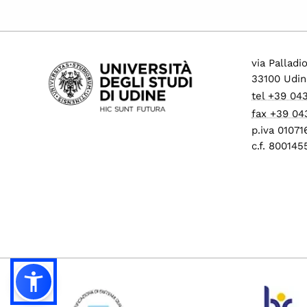
via Palladi
33100 Udin
tel +39 04
fax +39 04
p.iva 0107
c.f. 80014