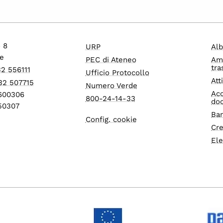
o 8
URP
Alb
e
PEC di Ateneo
Am
tra
32 556111
Ufficio Protocollo
Att
32 507715
Numero Verde
Acc
1600306
800-24-14-33
do
550307
Ban
Config. cookie
Cre
Ele