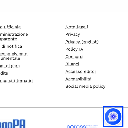
o ufficiale
Note legali
ministrazione
Privacy
sparente
Privacy (english)
i di notifica
Policy IA
esso civico e
Concorsi
cumentale
Bilanci
di di gara
Accesso editor
dits
Accessibilità
nco siti tematici
Social media policy