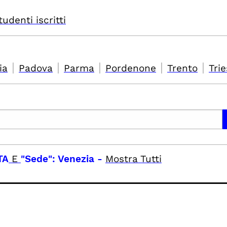
tudenti iscritti
|
|
|
|
|
ia
Padova
Parma
Pordenone
Trento
Trie
TA
E
"Sede": Venezia
-
Mostra Tutti