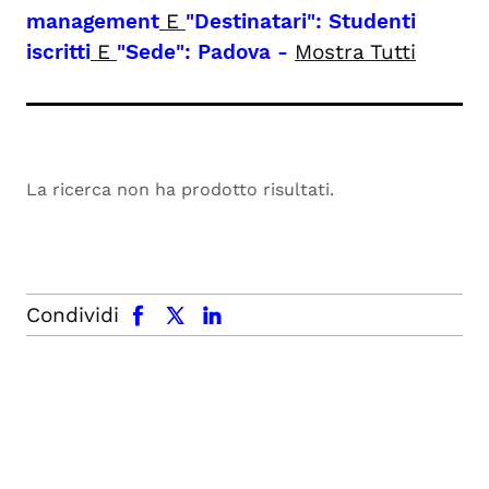
management
E
"Destinatari": Studenti
iscritti
E
"Sede": Padova
-
Mostra Tutti
La ricerca non ha prodotto risultati.
facebook
x.com
linkedin
Condividi