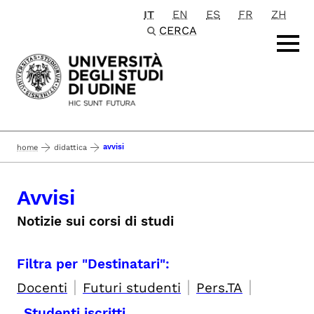
IT
EN
ES
FR
ZH
Passa al contenuto principale
CERCA
avvisi
home
didattica
Avvisi
Notizie sui corsi di studi
Filtra per "Destinatari":
|
|
|
Docenti
Futuri studenti
Pers.TA
Studenti iscritti