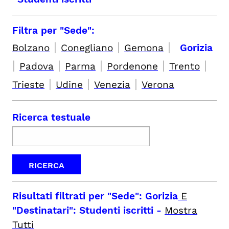
Filtra per "Sede":
|
|
|
Bolzano
Conegliano
Gemona
Gorizia
|
|
|
|
|
Padova
Parma
Pordenone
Trento
|
|
|
Trieste
Udine
Venezia
Verona
Ricerca testuale
Risultati filtrati per
"Sede": Gorizia
E
"Destinatari": Studenti iscritti
-
Mostra
Tutti