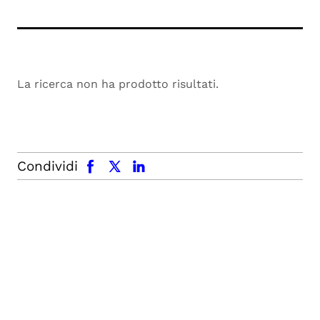
La ricerca non ha prodotto risultati.
facebook
x.com
linkedin
Condividi