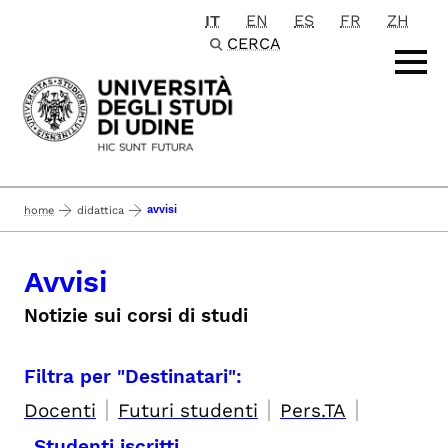
IT
EN
ES
FR
ZH
Passa al contenuto principale
CERCA
avvisi
home
didattica
Avvisi
Notizie sui corsi di studi
Filtra per "Destinatari":
|
|
|
Docenti
Futuri studenti
Pers.TA
Studenti iscritti