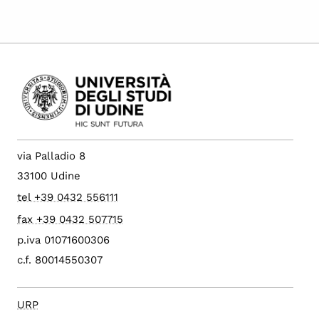
via Palladio 8
33100 Udine
tel +39 0432 556111
fax +39 0432 507715
p.iva 01071600306
c.f. 80014550307
URP