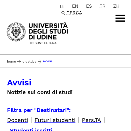
IT
EN
ES
FR
ZH
Passa al contenuto principale
CERCA
avvisi
home
didattica
Avvisi
Notizie sui corsi di studi
Filtra per "Destinatari":
|
|
|
Docenti
Futuri studenti
Pers.TA
Studenti iscritti