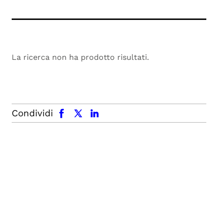
La ricerca non ha prodotto risultati.
facebook
x.com
linkedin
Condividi