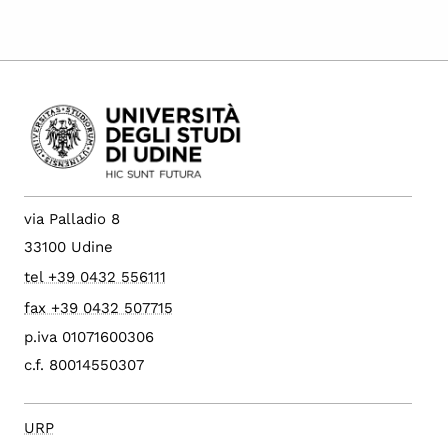
via Palladio 8
33100 Udine
tel +39 0432 556111
fax +39 0432 507715
p.iva 01071600306
c.f. 80014550307
URP