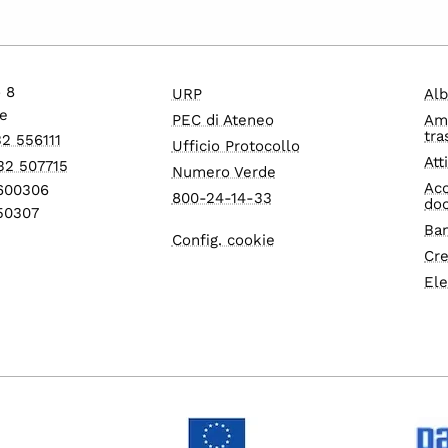
o 8
URP
Alb
e
PEC di Ateneo
Am
tra
32 556111
Ufficio Protocollo
Att
32 507715
Numero Verde
Acc
1600306
800-24-14-33
do
550307
Ban
Config. cookie
Cre
Ele