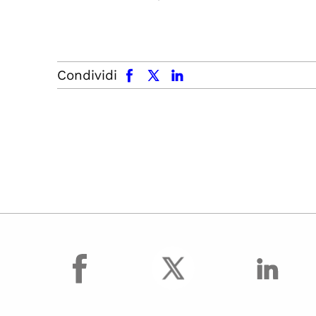
facebook
x.com
linkedin
Condividi
facebook