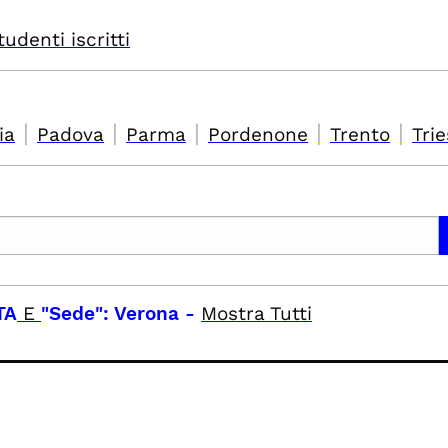
tudenti iscritti
|
|
|
|
|
ia
Padova
Parma
Pordenone
Trento
Trie
TA
E
"Sede": Verona
-
Mostra Tutti