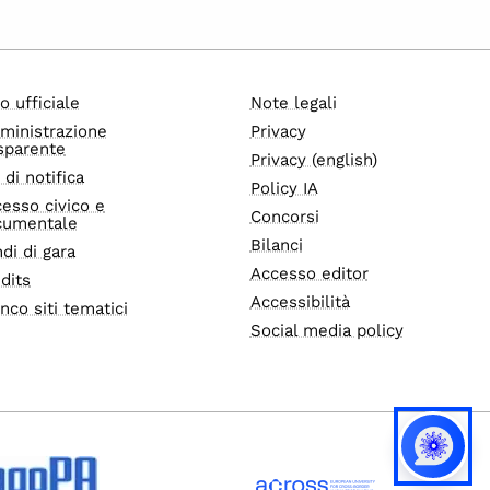
o ufficiale
Note legali
ministrazione
Privacy
sparente
Privacy (english)
i di notifica
Policy IA
esso civico e
Concorsi
cumentale
Bilanci
di di gara
Accesso editor
dits
Accessibilità
nco siti tematici
Social media policy