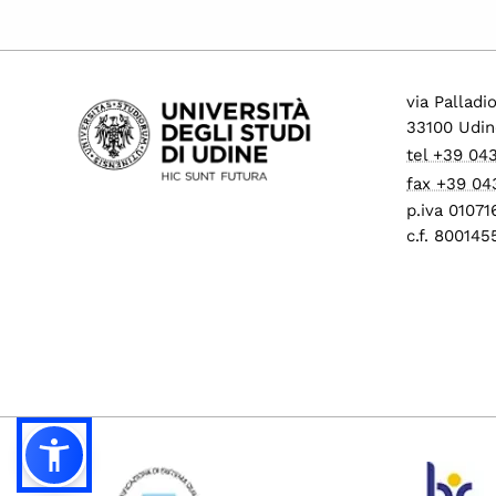
via Palladi
33100 Udin
tel +39 04
fax +39 04
p.iva 0107
c.f. 80014