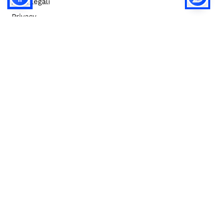
Note legali
Privacy
Privacy (english)
Policy IA
Concorsi
Bilanci
Accesso editor
Accessibilità
Social media policy