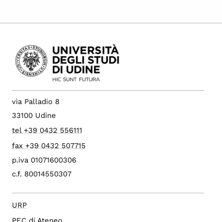
via Palladio 8
33100 Udine
tel +39 0432 556111
fax +39 0432 507715
p.iva 01071600306
c.f. 80014550307
URP
PEC di Ateneo