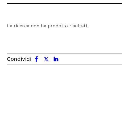
La ricerca non ha prodotto risultati.
facebook
x.com
linkedin
Condividi