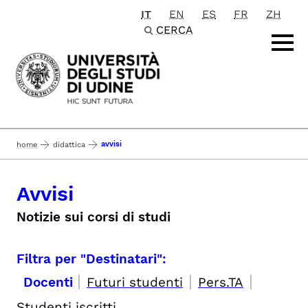
IT
EN
ES
FR
ZH
Passa al contenuto principale
CERCA
avvisi
home
didattica
Avvisi
Notizie sui corsi di studi
Filtra per "Destinatari":
|
|
|
Docenti
Futuri studenti
Pers.TA
Studenti iscritti