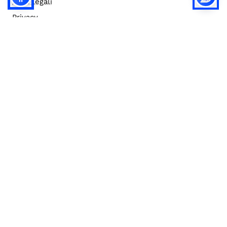
Note legali
Privacy
Privacy (english)
Policy IA
Concorsi
Bilanci
Accesso editor
Accessibilità
Social media policy