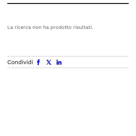
La ricerca non ha prodotto risultati.
facebook
x.com
linkedin
Condividi