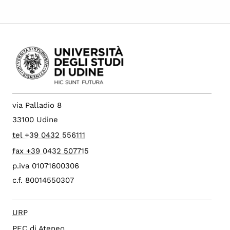
via Palladio 8
33100 Udine
tel +39 0432 556111
fax +39 0432 507715
p.iva 01071600306
c.f. 80014550307
URP
PEC di Ateneo