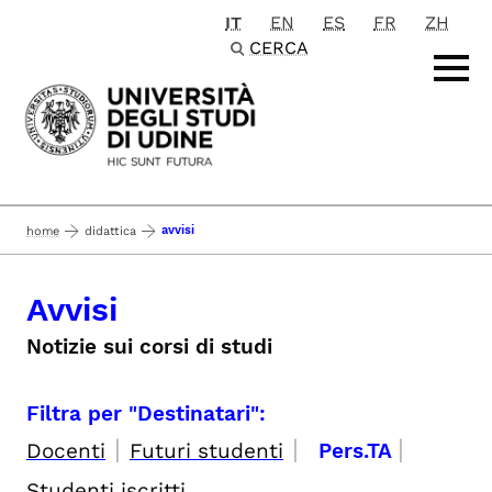
IT
EN
ES
FR
ZH
Passa al contenuto principale
CERCA
avvisi
home
didattica
Avvisi
Notizie sui corsi di studi
Filtra per "Destinatari":
|
|
|
Docenti
Futuri studenti
Pers.TA
Studenti iscritti