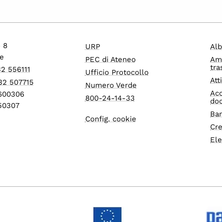
o 8
URP
Alb
e
PEC di Ateneo
Am
tra
32 556111
Ufficio Protocollo
Att
32 507715
Numero Verde
Acc
1600306
800-24-14-33
do
550307
Ban
Config. cookie
Cre
Ele