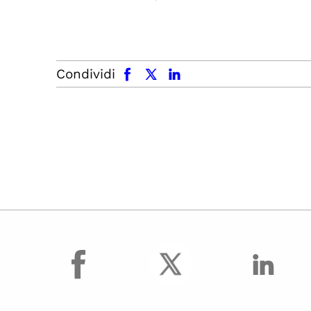
facebook
x.com
linkedin
Condividi
facebook