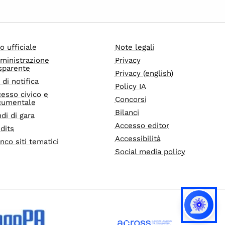
o ufficiale
Note legali
ministrazione
Privacy
sparente
Privacy (english)
i di notifica
Policy IA
esso civico e
Concorsi
cumentale
Bilanci
di di gara
Accesso editor
dits
Accessibilità
nco siti tematici
Social media policy