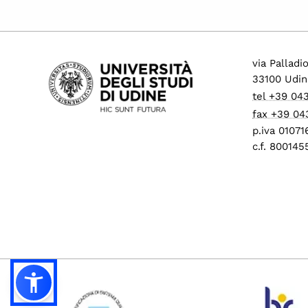
via Palladi
33100 Udin
tel +39 04
fax +39 04
p.iva 0107
c.f. 80014