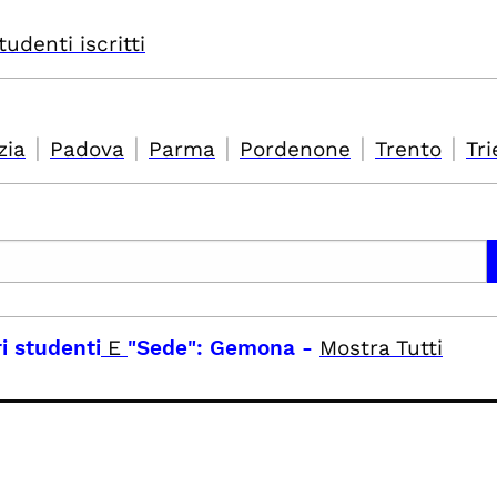
tudenti iscritti
|
|
|
|
|
zia
Padova
Parma
Pordenone
Trento
Tri
ri studenti
E
"Sede": Gemona
-
Mostra Tutti