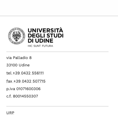
via Palladio 8
33100 Udine
tel +39 0432 556111
fax +39 0432 507715
p.iva 01071600306
c.f. 80014550307
URP