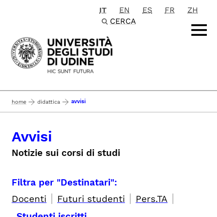
IT
EN
ES
FR
ZH
Passa al contenuto principale
CERCA
avvisi
home
didattica
Avvisi
Notizie sui corsi di studi
Filtra per "Destinatari":
|
|
|
Docenti
Futuri studenti
Pers.TA
Studenti iscritti