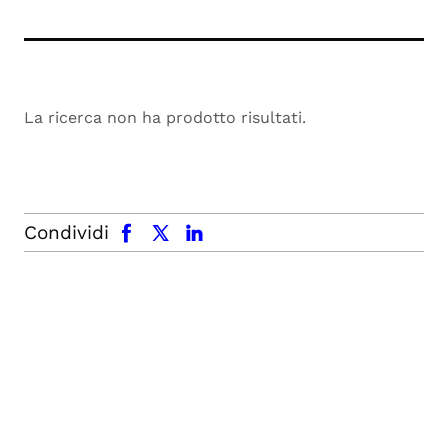
La ricerca non ha prodotto risultati.
facebook
x.com
linkedin
Condividi