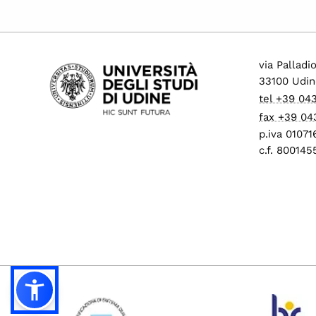
via Palladi
33100 Udin
tel +39 04
fax +39 04
p.iva 0107
c.f. 80014