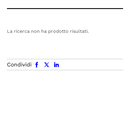
La ricerca non ha prodotto risultati.
facebook
x.com
linkedin
Condividi