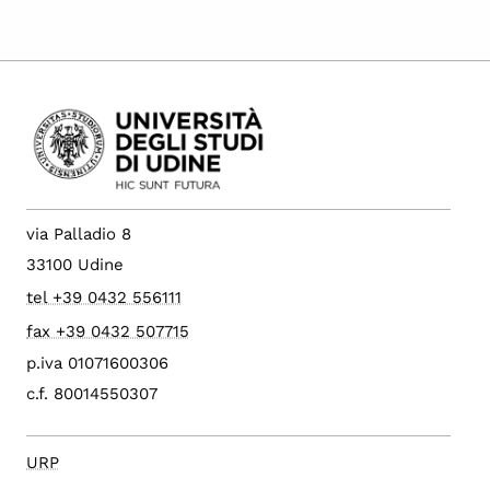
via Palladio 8
33100 Udine
tel +39 0432 556111
fax +39 0432 507715
p.iva 01071600306
c.f. 80014550307
URP