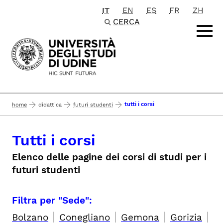
IT
EN
ES
FR
ZH
Passa al contenuto principale
CERCA
tutti i corsi
home
didattica
futuri studenti
Tutti i corsi
Elenco delle pagine dei corsi di studi per i
futuri studenti
Filtra per "Sede":
|
|
|
|
Bolzano
Conegliano
Gemona
Gorizia