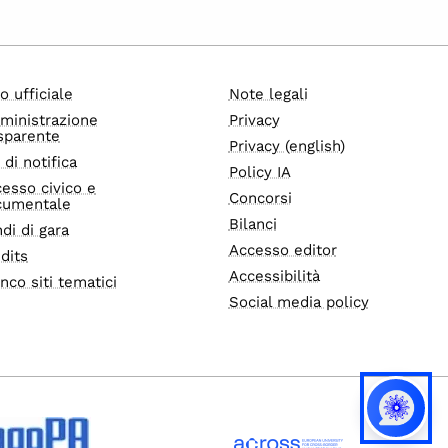
o ufficiale
Note legali
ministrazione
Privacy
sparente
Privacy (english)
i di notifica
Policy IA
esso civico e
Concorsi
cumentale
Bilanci
di di gara
Accesso editor
dits
Accessibilità
nco siti tematici
Social media policy