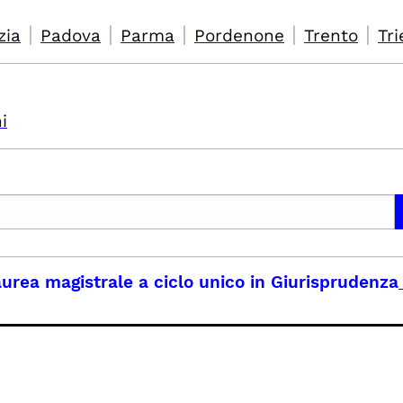
|
|
|
|
|
zia
Padova
Parma
Pordenone
Trento
Tri
i
urea magistrale a ciclo unico in Giurisprudenza