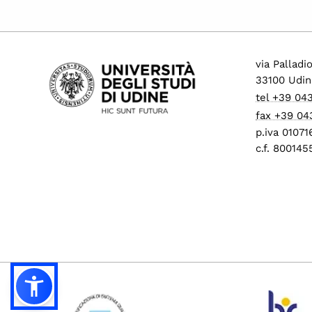
via Palladi
33100 Udin
tel +39 04
fax +39 04
p.iva 0107
c.f. 80014