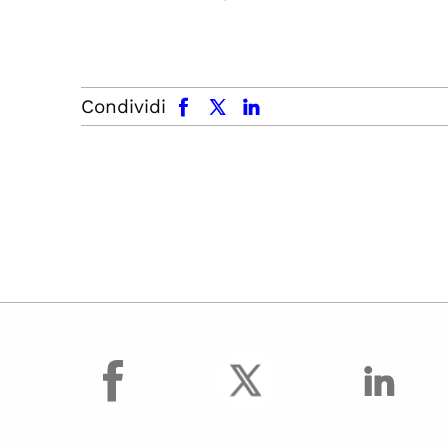
facebook
x.com
linkedin
Condividi
facebook