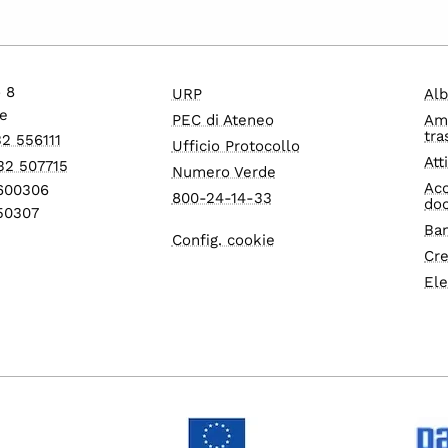
o 8
URP
Alb
e
PEC di Ateneo
Am
tra
32 556111
Ufficio Protocollo
Att
32 507715
Numero Verde
Acc
1600306
800-24-14-33
do
550307
Ban
Config. cookie
Cre
Ele