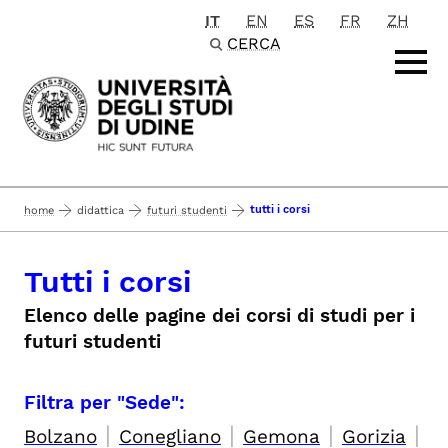
IT
EN
ES
FR
ZH
Passa al contenuto principale
CERCA
tutti i corsi
home
didattica
futuri studenti
Tutti i corsi
Elenco delle pagine dei corsi di studi per i
futuri studenti
Filtra per "Sede":
|
|
|
|
Bolzano
Conegliano
Gemona
Gorizia