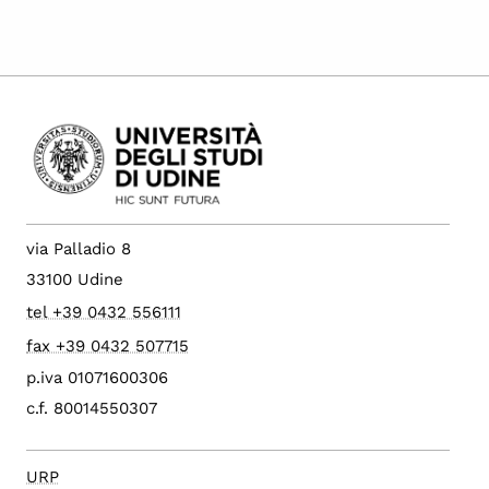
via Palladio 8
33100 Udine
tel +39 0432 556111
fax +39 0432 507715
p.iva 01071600306
c.f. 80014550307
URP