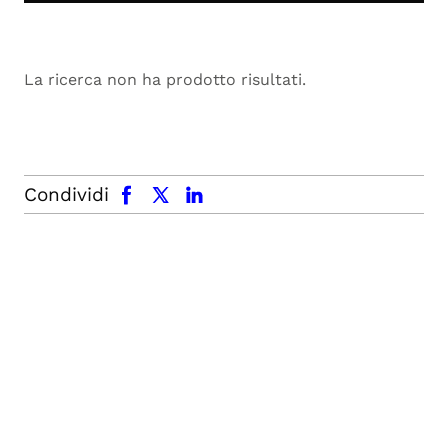
La ricerca non ha prodotto risultati.
facebook
x.com
linkedin
Condividi