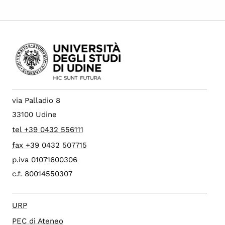
via Palladio 8
33100 Udine
tel +39 0432 556111
fax +39 0432 507715
p.iva 01071600306
c.f. 80014550307
URP
PEC di Ateneo