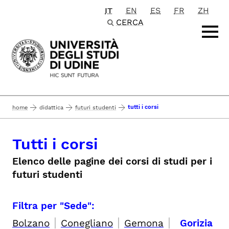
IT
EN
ES
FR
ZH
Passa al contenuto principale
CERCA
tutti i corsi
home
didattica
futuri studenti
Tutti i corsi
Elenco delle pagine dei corsi di studi per i
futuri studenti
Filtra per "Sede":
|
|
|
Bolzano
Conegliano
Gemona
Gorizia